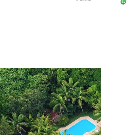
casa principal com um restaurante, um 
terraço acolhedor e varanda cercados por 
plantas tropicais. Bangalôs de madeira 
acolhedores e uma grande piscina com 
sauna, tênis de mesa e mesa de bilhar estão 
disponíveis para os hóspedes após as 
caminhadas. Para melhorar e ter uma 
impressão maior da  natureza, os visitantes 
têm acesso a uma torre de observação. 
Combine relaxamento e recreação com um 
enriquecimento do seu conhecimento 
ecológico!