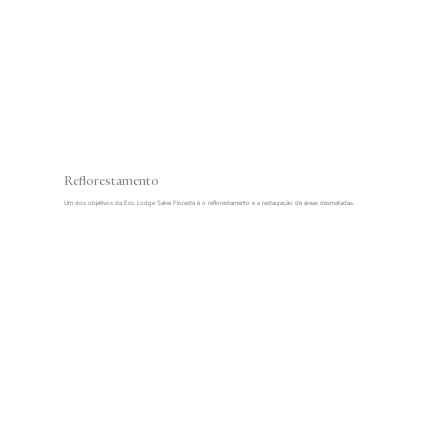
Reflorestamento
Um dos objetivos da Eco Lodge Salve Floresta é o reflorestamento e a restauração de áreas desmatadas.