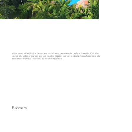
Nosso planeta tem recursos limitados – esse conhecimento parece repentino, embora conhecido há décadas,
recentemente sentido em primeira mão por desastres climáticos por todo o planeta. Nossa atenção deve estar
urgentemente focada na preservação do ecossistema terrestre.
Recentes