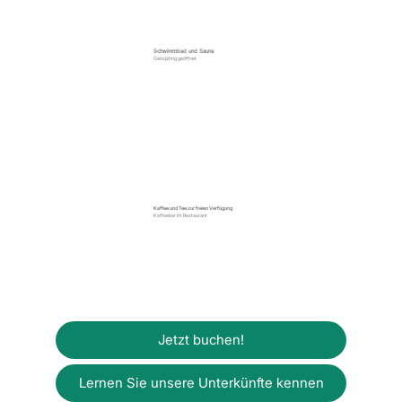
Schwimmbad und Sauna
Ganzjährig geöffnet
Kaffee und Tee zur freien Verfügung
Kaffeebar im Restaurant
Jetzt buchen!
Lernen Sie unsere Unterkünfte kennen