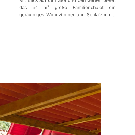
Mit Blick auf den See und den Garten bietet 
das 54 m² große Familienchalet ein 
geräumiges Wohnzimmer und Schlafzimmer 
im unteren Stockwerk sowie zwei kleine 
Schlafzimmer im oberen Stockwerk, in denen 
sich Ihre Kinder, Verwandten oder Freunde 
bequem einrichten können. Es gibt einen 
Tisch mit Bänken, eine Kleiderstange und ein 
Regal zur Aufbewahrung der Kleidung. Alle 
Bettlaken und Handtücher sind aus 
Baumwolle. Das Chalet verfügt über ein 
eigenes Bad mit Gasdusche, eine Minibar 
und einen Schaukelstuhl auf der Terrasse.