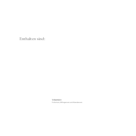
Enthalten sind:
Vollpension
Frühstück, Mittagessen und Abendessen